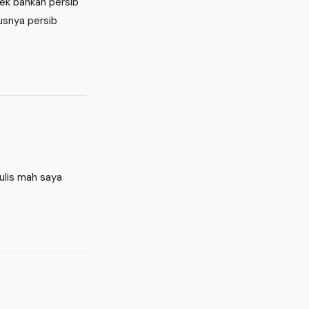
lek bahkan persib
usnya persib
ulis mah saya