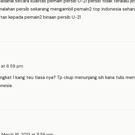
dahal secara kualitas pemain persib U-21 persib tidak teralalu je
,malahan persib sekarang mengambil pemain2 top indonesia sehar
an kepada pemain2 binaan persib U-21
3 at 6:59 pm
ngkat 1 kang teu tiasa nya? Tp ckup menunjang sih kana tulis men
onesia
o
March 16, 2013 at 11:56 pm