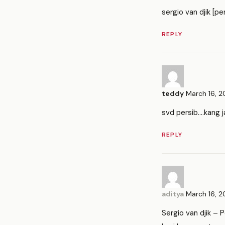
sergio van djik [p
REPLY
teddy
March 16, 2
svd persib….kang j
REPLY
aditya
March 16, 2
Sergio van djik – 