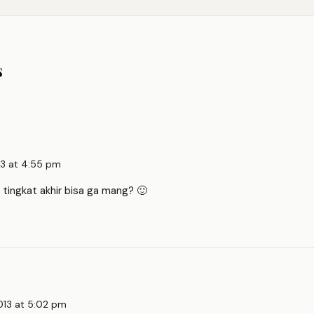
s
13 at 4:55 pm
tingkat akhir bisa ga mang? 🙂
013 at 5:02 pm