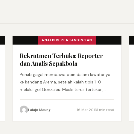
ANALISIS PERTANDINGAN
Rekrutmen Terbuka: Reporter
dan Analis Sepakbola
Persib gagal membawa poin dalam lawatanya
ke kandang Arema, setelah kalah tipis 1-0
melalui gol Gonzales. Meski terus tertekan,
namun pertahanan Persib termasuk kokoh
dengan…
Lalajo Maung
16 Mar 2013
1 min read