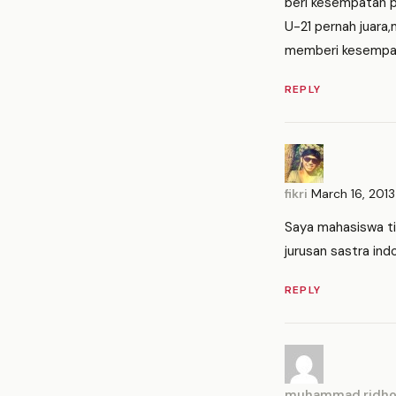
beri kesempatan pa
U-21 pernah juara
memberi kesempat
REPLY
fikri
March 16, 201
Saya mahasiswa ti
jurusan sastra ind
REPLY
muhammad ridh