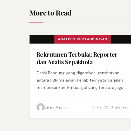
More to Read
ANALISIS PERTANDINGAN
Rekrutmen Terbuka: Reporter
dan Analis Sepakbola
Derbi Bandung yang digembor-gemborkan
antara PBR melawan Persib ternyata berjalan
membosankan. Empat gol yang tercipta juga
tidak membantu pertandingan untuk terlihat
menarik. Di tangan pelatih…
Lalajo Maung
16 Mar 2013
1 min read