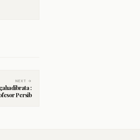
NEXT →
ahadibrata :
fesor Persib