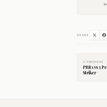
b
SHARE
← PREVIOUS
PBR 1 vs 3 P
Striker