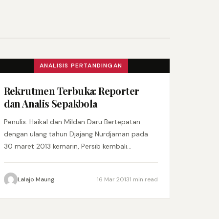
ANALISIS PERTANDINGAN
Rekrutmen Terbuka: Reporter
dan Analis Sepakbola
Penulis: Haikal dan Mildan Daru Bertepatan
dengan ulang tahun Djajang Nurdjaman pada
30 maret 2013 kemarin, Persib kembali
melanjutkan tren positifnya dengan memetik
kemenangan 3-1 atas…
Lalajo Maung
16 Mar 2013
1 min read