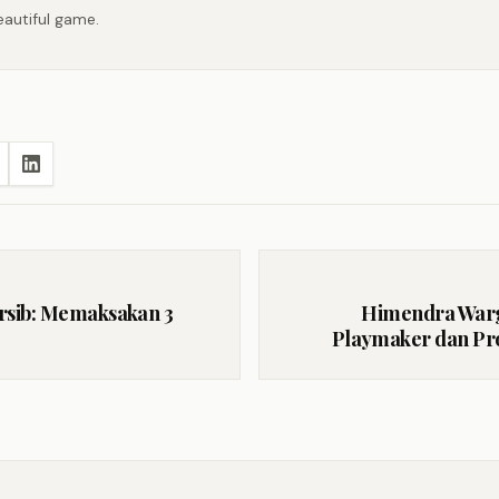
eautiful game.
ersib: Memaksakan 3
Himendra Warg
Playmaker dan Pro