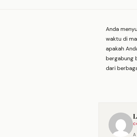
Anda menyuk
waktu di ma
apakah Anda
bergabung 
dari berbag
L
C
A