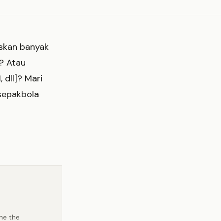
skan banyak
? Atau
dll]? Mari
sepakbola
ine the