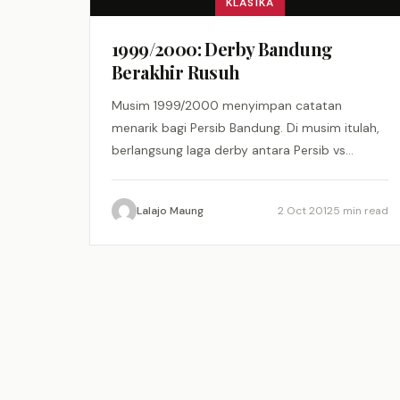
KLASIKA
1999/2000: Derby Bandung
Berakhir Rusuh
Musim 1999/2000 menyimpan catatan
menarik bagi Persib Bandung. Di musim itulah,
berlangsung laga derby antara Persib vs
Persikab yang berlangsung panas dan berakhir
dengan kericuhan…
Lalajo Maung
2 Oct 2012
5 min read