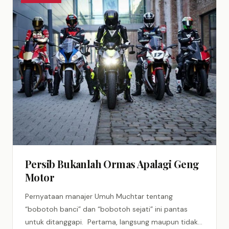
​Persib Bukanlah Ormas Apalagi Geng
Motor
Pernyataan manajer Umuh Muchtar tentang
“bobotoh banci” dan “bobotoh sejati” ini pantas
untuk ditanggapi. Pertama, langsung maupun tidak