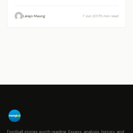
langsung, sadar atau tidak sadar, Umuh Muchtar
telah…
Lalajo Maung
7 Jun 2017
5 min read
Football stories worth reading. Essays, analysis, history, and