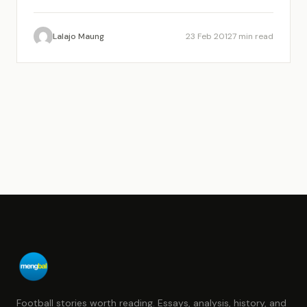
mengemban misi…
Lalajo Maung
23 Feb 2012
7 min read
Football stories worth reading. Essays, analysis, history, and