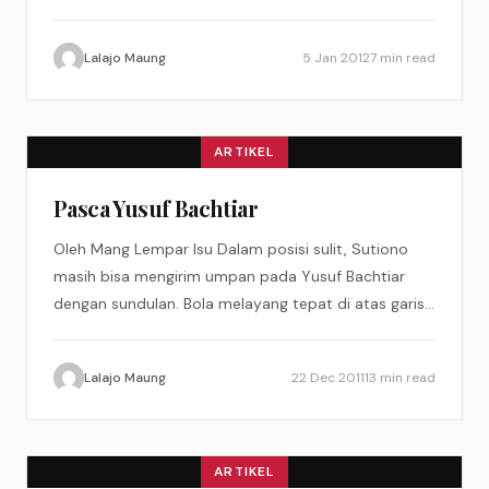
Bandung akan…
Lalajo Maung
5 Jan 2012
7 min read
ARTIKEL
Pasca Yusuf Bachtiar
Oleh Mang Lempar Isu Dalam posisi sulit, Sutiono
masih bisa mengirim umpan pada Yusuf Bachtiar
dengan sundulan. Bola melayang tepat di atas garis
kotak penalti Petrokimia.…
Lalajo Maung
22 Dec 2011
13 min read
ARTIKEL