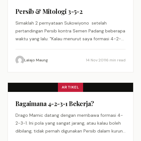
Persib & Mitologi 3-5-2
Simaklah 2 pernyataan Sukowiyono setelah
pertandingan Persib kontra Semen Padang beberapa
waktu yang lalu: "Kalau menurut saya formasi 4-2-
3-1 lebih cocok diterapkan di laga tandang. Untuk…
Lalajo Maung
14 Nov 2011
6 min read
ARTIKEL
Bagaimana 4-2-3-1 Bekerja?
Drago Mamic datang dengan membawa formasi 4-
2-3-1. Ini pola yang sangat jarang, atau kalau boleh
dibilang, tidak pernah digunakan Persib dalam kurun
waktu 15-10 tahun…